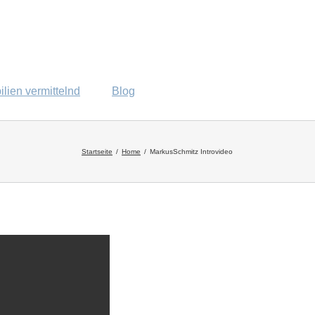
lien vermittelnd
Blog
Startseite
Home
MarkusSchmitz Introvideo