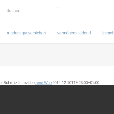
rundum gut versichert
vermögensbildend
Immobi
sSchmitz Introvideo
Irene Wolk
2014-12-10T19:23:00+01:00