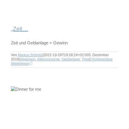
„Zeit…
Zeit und Geldanlage = Gewinn
Von
Markus Schmitz
|
2022-10-28T19:28:24+02:00
5. Dezember
2019
|
Allgemein
,
Altersvorsorge
,
Geldanlage
,
Tipp
|
0 Kommentare
Weiterlesen