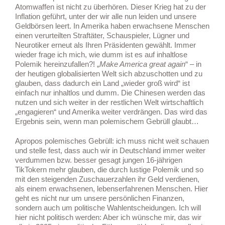
Atomwaffen ist nicht zu überhören. Dieser Krieg hat zu der
Inflation geführt, unter der wir alle nun leiden und unsere
Geldbörsen leert. In Amerika haben erwachsene Menschen
einen verurteilten Straftäter, Schauspieler, Lügner und
Neurotiker erneut als Ihren Präsidenten gewählt. Immer
wieder frage ich mich, wie dumm ist es auf inhaltlose
Polemik hereinzufallen?! „
Make America great again
“ – in
der heutigen globalisierten Welt sich abzuschotten und zu
glauben, dass dadurch ein Land „wieder groß wird“ ist
einfach nur inhaltlos und dumm. Die Chinesen werden das
nutzen und sich weiter in der restlichen Welt wirtschaftlich
„engagieren“ und Amerika weiter verdrängen. Das wird das
Ergebnis sein, wenn man polemischem Gebrüll glaubt…
Apropos polemisches Gebrüll: ich muss nicht weit schauen
und stelle fest, dass auch wir in Deutschland immer weiter
verdummen bzw. besser gesagt jungen 16-jährigen
TikTokern mehr glauben, die durch lustige Polemik und so
mit den steigenden Zuschauerzahlen ihr Geld verdienen,
als einem erwachsenen, lebenserfahrenen Menschen. Hier
geht es nicht nur um unsere persönlichen Finanzen,
sondern auch um politische Wahlentscheidungen. Ich will
hier nicht politisch werden: Aber ich wünsche mir, das wir