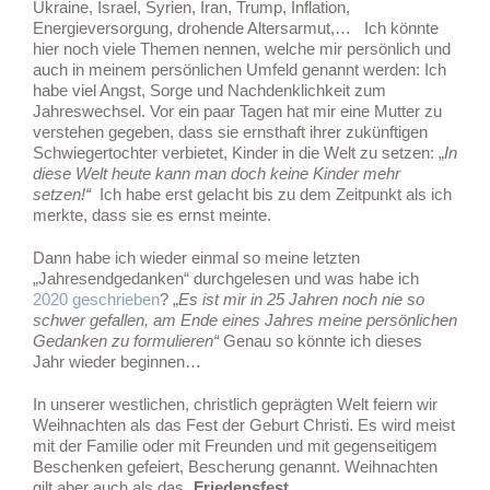
Ukraine, Israel, Syrien, Iran, Trump, Inflation,
Energieversorgung, drohende Altersarmut,… Ich könnte
hier noch viele Themen nennen, welche mir persönlich und
auch in meinem persönlichen Umfeld genannt werden: Ich
habe viel Angst, Sorge und Nachdenklichkeit zum
Jahreswechsel. Vor ein paar Tagen hat mir eine Mutter zu
verstehen gegeben, dass sie ernsthaft ihrer zukünftigen
Schwiegertochter verbietet, Kinder in die Welt zu setzen: „
In
diese Welt heute kann man doch keine Kinder mehr
setzen!“
Ich habe erst gelacht bis zu dem Zeitpunkt als ich
merkte, dass sie es ernst meinte.
Dann habe ich wieder einmal so meine letzten
„Jahresendgedanken“ durchgelesen und was habe ich
2020 geschrieben
? „
Es ist mir in 25 Jahren noch nie so
schwer gefallen, am Ende eines Jahres meine persönlichen
Gedanken zu formulieren“
Genau so könnte ich dieses
Jahr wieder beginnen…
In unserer westlichen, christlich geprägten Welt feiern wir
Weihnachten als das Fest der Geburt Christi. Es wird meist
mit der Familie oder mit Freunden und mit gegenseitigem
Beschenken gefeiert, Bescherung genannt. Weihnachten
gilt aber auch als das „
Friedensfest
„.