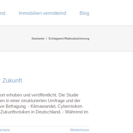
end
Immobilien vermittelnd
Blog
Startseite
Schlagwort:
Risikoabsicherung
 Zukunft
rt erhoben und veröffentlicht. Die Studie
en in einer strukturierten Umfrage und der
tive Befragung. - Klimawandel, Cyberrisiken
en Zukunftsrisiken in Deutschland. - Während im
entare
Weiterlesen