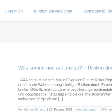
Über mich
rundum gut versichert
vermögensbild
Was kommt nun auf uns zu? – Risiken der
- AXA hat zum siebten Mal in Folge den Future Risks Repo
ermittelt die Wahrnehmung künftiger Risiken durch Expert
breiten Öffentlichkeit durch eine bevölkerungsrepräsenta
und geopolitische Instabilität sind die drei meistgenannt
weltweiten Vergleich die [...]
Von
Markus Schmitz
|
28. Februar 2021
|
Versicherungen
|
0 Komm