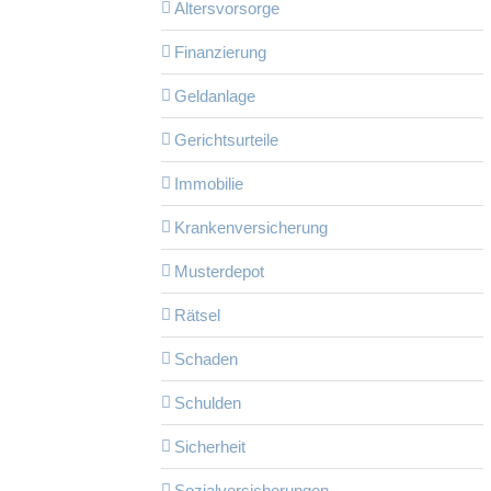
Altersvorsorge
Finanzierung
Geldanlage
Der Urlaub naht. Wirklich?
Allgemein
Krankenversicherung
Versicherungen
Gerichtsurteile
Immobilie
Krankenversicherung
Musterdepot
Rätsel
Schaden
Schulden
Sicherheit
Sozialversicherungen