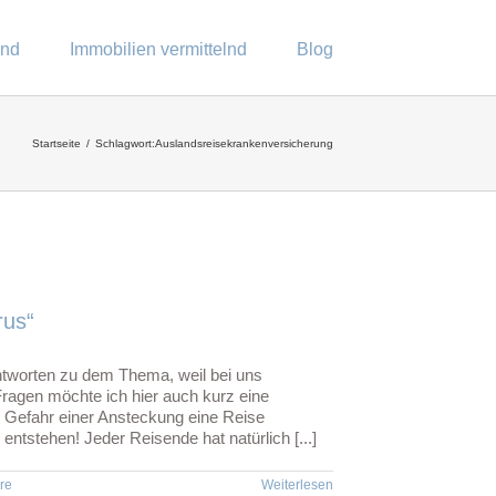
end
Immobilien vermittelnd
Blog
Startseite
Schlagwort:
Auslandsreisekrankenversicherung
rus“
 Antworten zu dem Thema, weil bei uns
Fragen möchte ich hier auch kurz eine
n Gefahr einer Ansteckung eine Reise
tstehen! Jeder Reisende hat natürlich [...]
re
Weiterlesen