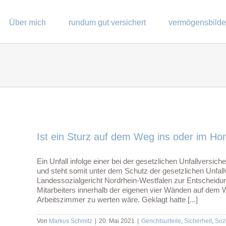
Über mich
rundum gut versichert
vermögensbild
Ist ein Sturz auf dem Weg ins oder im Hom
Ein Unfall infolge einer bei der gesetzlichen Unfallversiche
und steht somit unter dem Schutz der gesetzlichen Unfall
Landessozialgericht Nordrhein-Westfalen zur Entscheidun
Mitarbeiters innerhalb der eigenen vier Wänden auf de
Arbeitszimmer zu werten wäre. Geklagt hatte [...]
Von
Markus Schmitz
|
20. Mai 2021
|
Gerichtsurteile
,
Sicherheit
,
Soz