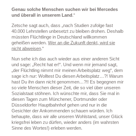
Genau solche Menschen suchen wir bei Mercedes
und überall in unserem Land
.“
Zetsche sagt auch, dass „nach Studien zufolge fast
40.000 Lehrstellen unbesetzt zu bleiben drohen. Deshalb
müssten Flüchtlinge in Deutschland willkommen
geheißen werden.
Wer an die Zukunft denkt, wird sie
nicht abweisen
.“
Nun sehe ich das auch wieder aus einer anderen Sicht
und sage: „Recht hat er!“. Und wenn mir jemand sagt,
„der Flüchtling nimmt mir meinen Arbeitsplatz weg“, dem
sage ich nur: Wolltest Du diesen Arbeitsplatz…?! Warum
hast Du ihn dann nicht genommen…?!! Es begegnen mir
so viele Menschen dieser Zeit, die so viel über unseren
Sozialstaat stöhnen. Ich wünschte mir, dass Sie mal in
diesen Tagen zum Münchener, Dortmunder oder
Düsseldorfer Hauptbahnhof gehen und nur in die
Gesichter der Ankommenden schauen würden. Ich
behaupte, dass wir alle unseren Wohlstand, unser Glück
kriegsfrei leben zu dürfen, wieder anders (im wahrsten
Sinne des Wortes!) erleben werden.