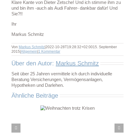
Klare Kante von Dieter Zetsche! Und ich stimme ihm zu
und bin ihm -auch als Audi Fahrer- dankbar dafür! Und
Sie?!!
Ihr
Markus Schmitz
Von
Markus Schmitz
|
2022-10-28T19:28:32+02:00
15. September
2015
|
Allgemein
|
1 Kommentar
Über den Autor:
Markus Schmitz
Seit über 25 Jahren vermittele ich durch individuelle
Beratung Versicherungen, Vermögensanlagen,
Hypotheken und Darlehen.
Ähnliche Beiträge
ihnachten trotz
Krisen