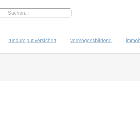
rundum gut versichert
vermögensbildend
Immobi