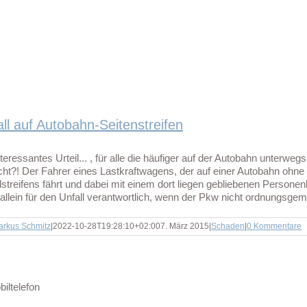
ll auf Autobahn-Seitenstreifen
nteressantes Urteil... , für alle die häufiger auf der Autobahn unterweg
ht?! Der Fahrer eines Lastkraftwagens, der auf einer Autobahn ohne
streifens fährt und dabei mit einem dort liegen gebliebenen Personenkr
allein für den Unfall verantwortlich, wenn der Pkw nicht ordnungsgemä
arkus Schmitz
|
2022-10-28T19:28:10+02:00
7. März 2015
|
Schaden
|
0 Kommentare