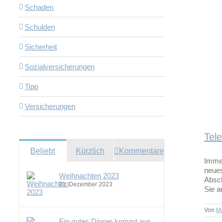
Schaden
Schulden
Sicherheit
ei automatisch abgeschaltetem Motor
Gerichtsurteile
Sozialversicherungen
Tipp
Versicherungen
Tel
Beliebt
Kürzlich
Kommentare
Immer
neues
Weihnachten 2023
Absch
21. Dezember 2023
Sie a
Von
M
Ein gutes Dinner kommt aus