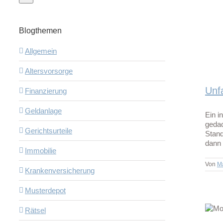
 auf Autobahn-Seitenstreifen
Schaden
Blogthemen
Allgemein
Altersvorsorge
Unfa
Finanzierung
Geldanlage
Ein i
gedac
Gerichtsurteile
Stand
dann 
Immobilie
Von
M
Krankenversicherung
Musterdepot
Rätsel