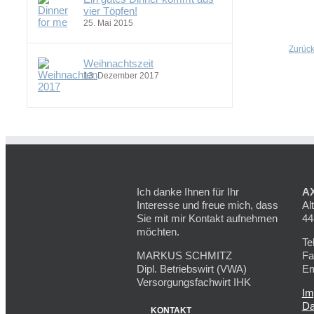
vier Töpfen!
25. Mai 2015
Zurüc
Weihnachtszeit
13. Dezember 2017
Ich danke Ihnen für Ihr
AX
Interesse und freue mich, dass
Al
Sie mit mir Kontakt aufnehmen
44
möchten.
Te
MARKUS SCHMITZ
Fa
Dipl. Betriebswirt (VWA)
Em
Versorgungsfachwirt IHK
Im
Da
KONTAKT