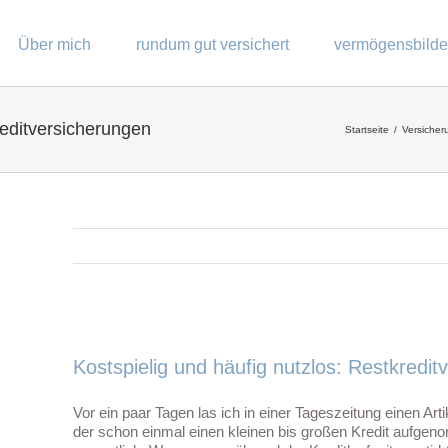
Über mich
rundum gut versichert
vermögensbild
reditversicherungen
Startseite
Versiche
Zeige
grösseres
Kostspielig und häufig nutzlos: Restkredi
Bild
Vor ein paar Tagen las ich in einer Tageszeitung einen Art
der schon einmal einen kleinen bis großen Kredit aufgen