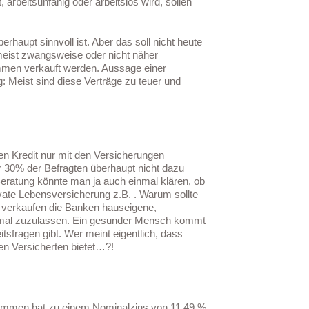
 arbeitsunfähig oder arbeitslos wird, sollen
erhaupt sinnvoll ist. Aber das soll nicht heute
meist zwangsweise oder nicht näher
mmen verkauft werden. Aussage einer
 Meist sind diese Verträge zu teuer und
en Kredit nur mit den Versicherungen
r 30% der Befragten überhaupt nicht dazu
Beratung könnte man ja auch einmal klären, ob
vate Lebensversicherung z.B. . Warum sollte
t verkaufen die Banken hauseigene,
inmal zuzulassen. Ein gesunder Mensch kommt
sfragen gibt. Wer meint eigentlich, dass
en Versicherten bietet…?!
nommen hat zu einem Nominalzins von 11,49 %