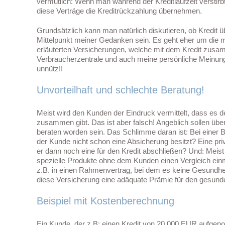
vermutlich: Wenn man während der Kreditlaufzeit verstirbt,
diese Verträge die Kreditrückzahlung übernehmen.
Grundsätzlich kann man natürlich diskutieren, ob Kredit üb
Mittelpunkt meiner Gedanken sein. Es geht eher um die 
erläuterten Versicherungen, welche mit dem Kredit zusa
Verbraucherzentrale und auch meine persönliche Meinung:
unnütz!!
Unvorteilhaft und schlechte Beratung!
Meist wird den Kunden der Eindruck vermittelt, dass es d
zusammen gibt. Das ist aber falsch! Angeblich sollen übe
beraten worden sein. Das Schlimme daran ist: Bei einer 
der Kunde nicht schon eine Absicherung besitzt? Eine pri
er dann noch eine für den Kredit abschließen? Und: Meis
spezielle Produkte ohne dem Kunden einen Vergleich e
z.B. in einen Rahmenvertrag, bei dem es keine Gesundheit
diese Versicherung eine adäquate Prämie für den gesund
Beispiel mit Kostenberechnung
Ein Kunde, der z.B: einen Kredit von 20.000 EUR aufge