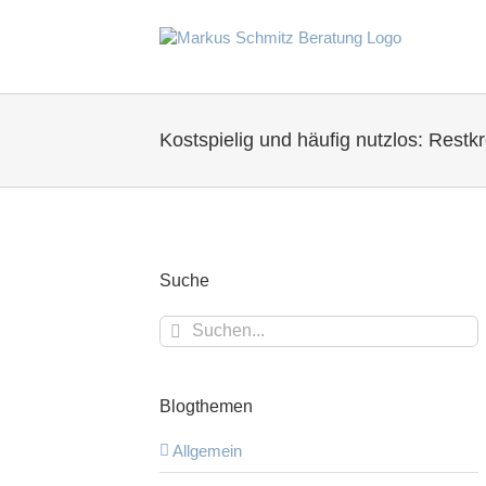
Zum
Inhalt
springen
Kostspielig und häufig nutzlos: Restk
Suche
Suche
nach:
Blogthemen
Allgemein