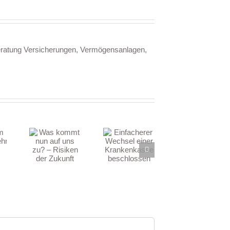
 Beratung Versicherungen, Vermögensanlagen,
Was
ommt
Einfacherer
n auf
Wechsel
 zu? –
einer
siken
Krankenkasse
der
beschlossen
kunft