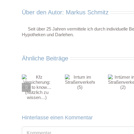
Über den Autor:
Markus Schmitz
Seit über 25 Jahren vermittele ich durch individuelle
Hypotheken und Darlehen.
Ähnliche Beiträge
Kfz
k
Irrtümer
ersicherung:
Irrtum im
nu
im
nice to
Straßenverkehr
uns
Straßenverkehr
know…
(5)
Ri
(2)
Nützlich
zu
Zu
issen…)
Hinterlasse einen Kommentar
Kommentar