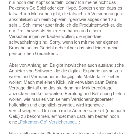
nur noch den Kopf schütteln, oder? Ich meine nicht das
Pokemon-Go Spiel oder den Hype. Sondern eher, dass es
tatsächlich Menschen gibt, die tatsächlich Versicherungen
abschließen um beim Spielen irgendwie abgesichert zu
sein… Schlimmer aber finde ich die Produktentwickler, die
nur Profitbewusstsein im Hirn haben und einem
Versicherungen verkaufen wollen, die irgendwie
schwachsinnig sind. Sorry, wenn ich mit meiner eigenen
Branche so ins Gericht gehe: Aber das sind leider meine
persönlichen Gedanken…
Aber von Anfang an: Es gibt inzwischen auch ausländische
Anbieter von Software, die die digitale Euphorie ausnutzen
wollen und Verbraucher in die „digitale Maklerfalle“ ziehen
wollen: Mach mal einen Klick, wir verwalten dann Deine
Verträge digital! und das sie dann nur Maklercoúrtage
abzocken und keine weitere Beratung und Betreuung bieten
wollen, wie man es von seinem Versicherungsberater
hoffentlich und eigentlich erwartet, wird irgendwie
verschwiegen… Um noch mehr Aufmerksamkeit (und auch
Geld) zu bekommen, erfindet man dazu am besten noch
eine „
Pokemon-Go“ Versicherung
…:
Man zahlt einmalig 35 Euro und nach einem Jahr endet die